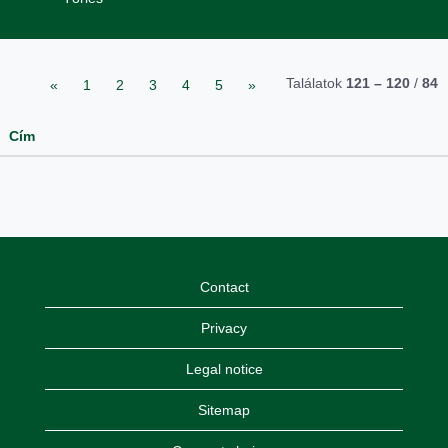
Találatok
121 – 120
/
84
«
1
2
3
4
5
»
Cím
Contact
Privacy
Legal notice
Sitemap