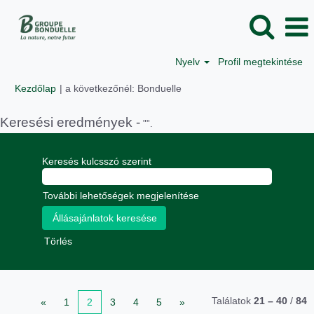
Nyelv
Profil megtekintése
(aktuális
Kezdőlap
|
a következőnél: Bonduelle
oldal)
Keresési eredmények -
"".
Keresés kulcsszó szerint
További lehetőségek megjelenítése
Törlés
Találatok
21 – 40
/
84
«
1
2
3
4
5
»