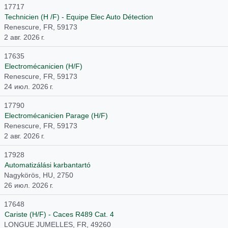
17717
Technicien (H /F) - Equipe Elec Auto Détection
Renescure, FR, 59173
2 авг. 2026 г.
17635
Electromécanicien (H/F)
Renescure, FR, 59173
24 июл. 2026 г.
17790
Electromécanicien Parage (H/F)
Renescure, FR, 59173
2 авг. 2026 г.
17928
Automatizálási karbantartó
Nagykörös, HU, 2750
26 июл. 2026 г.
17648
Cariste (H/F) - Caces R489 Cat. 4
LONGUE JUMELLES, FR, 49260