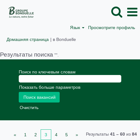
Язык
Просмотрите профиль
(текущая
Домашняя страница
|
в Bonduelle
страница)
Результаты поиска
"".
Поиск по ключевым словам
Показать больше параметров
Очистить
Результаты
41 – 60
из
84
«
1
2
3
4
5
»