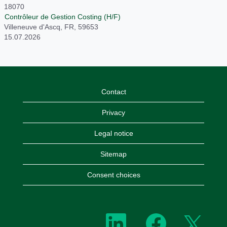
18070
Contrôleur de Gestion Costing (H/F)
Villeneuve d'Ascq, FR, 59653
15.07.2026
Contact
Privacy
Legal notice
Sitemap
Consent choices
W
W
W
i
i
i