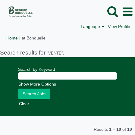
Language
View Profile
(current
Home
|
at Bonduelle
page)
Search results for
"VENTE".
Search by Keyword
Show More Options
Clear
Results
1 – 10
of
10