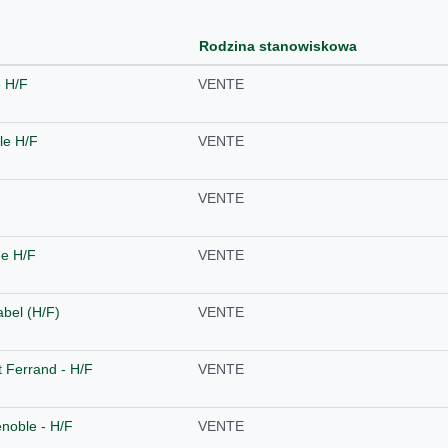
Rodzina stanowiskowa
e H/F
VENTE
le H/F
VENTE
F
VENTE
ée H/F
VENTE
abel (H/F)
VENTE
 Ferrand - H/F
VENTE
noble - H/F
VENTE