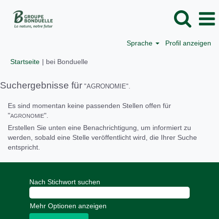
Sprache
Profil anzeigen
(aktuelle
Startseite
|
bei Bonduelle
Seite)
Suchergebnisse für
"AGRONOMIE".
Es sind momentan keine passenden Stellen offen für
"
".
AGRONOMIE
Erstellen Sie unten eine Benachrichtigung, um informiert zu
werden, sobald eine Stelle veröffentlicht wird, die Ihrer Suche
entspricht.
Nach Stichwort suchen
Mehr Optionen anzeigen