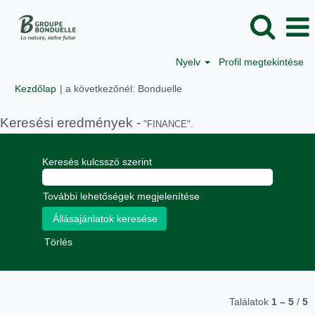
Nyelv
Profil megtekintése
(aktuális
Kezdőlap
|
a következőnél: Bonduelle
oldal)
Keresési eredmények -
"FINANCE".
Keresés kulcsszó szerint
További lehetőségek megjelenítése
Törlés
Találatok
1 – 5
/
5