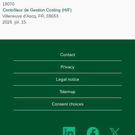
18070
Contrôleur de Gestion Costing (H/F)
Villeneuve d'Ascq, FR, 59653
2026. júl. 15.
Contact
Privacy
Legal notice
Sitemap
Consent choices
Ú
Ú
Ú
j
j
j