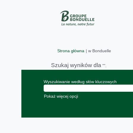
(bieżąca
Strona główna
|
w Bonduelle
strona)
Szukaj wyników dla
"".
Wyszukiwanie według słów kluczowych
Pokaż więcej opcji