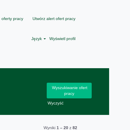
 oferty pracy
Utwórz alert ofert pracy
Język
Wyświetl profil
Wyczyść
Wyniki
1 – 20
z
82