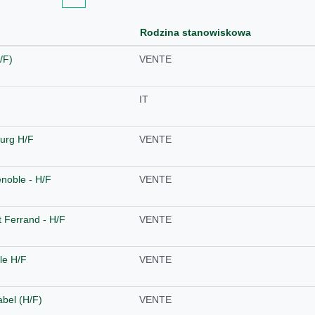
Rodzina stanowiskowa
/F)
VENTE
IT
urg H/F
VENTE
noble - H/F
VENTE
 Ferrand - H/F
VENTE
le H/F
VENTE
abel (H/F)
VENTE