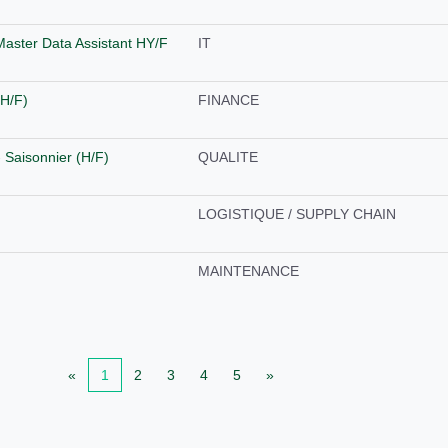
Master Data Assistant HY/F
IT
(H/F)
FINANCE
- Saisonnier (H/F)
QUALITE
LOGISTIQUE / SUPPLY CHAIN
MAINTENANCE
«
1
2
3
4
5
»