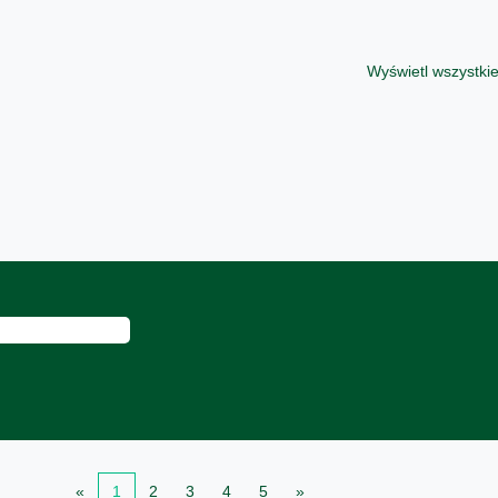
Wyświetl wszystkie
«
1
2
3
4
5
»