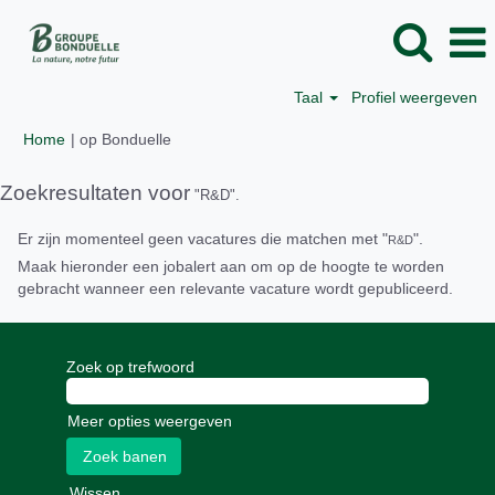
Taal
Profiel weergeven
(huidige
Home
|
op Bonduelle
pagina)
Zoekresultaten voor
"R&D".
Er zijn momenteel geen vacatures die matchen met "
".
R&D
Maak hieronder een jobalert aan om op de hoogte te worden
gebracht wanneer een relevante vacature wordt gepubliceerd.
Zoek op trefwoord
Meer opties weergeven
Wissen