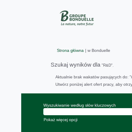
(bieżąca
Strona główna
|
w Bonduelle
strona)
Szukaj wyników dla
"R&D".
Aktualnie brak wakatów pasujących do: "
Utwórz poniżej alert ofert pracy, aby ot
Wyszukiwanie według słów kluczowych
Pokaż więcej opcji