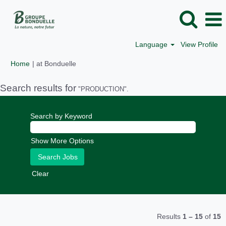
Language
View Profile
(current
Home
|
at Bonduelle
page)
Search results for
"PRODUCTION".
Search by Keyword
Show More Options
Clear
Results
1 – 15
of
15