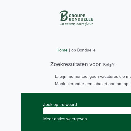
(huidige
Home
|
op Bonduelle
pagina)
Zoekresultaten voor
"België".
Er zijn momenteel geen vacatures die m
Maak hieronder een jobalert aan om op 
Zoek op trefwoord
Meer opties weergeven