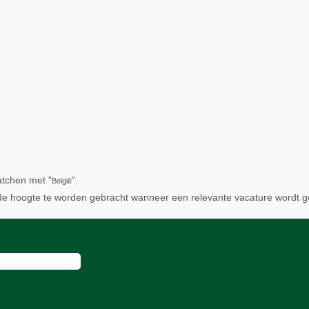
atchen met "
".
België
de hoogte te worden gebracht wanneer een relevante vacature wordt g